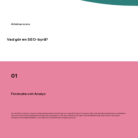
Arbetsprocess
Vad gör en SEO-byrå?
01
Förstudie och Analys
Som din SEO-byrå börjar vi med en omfattande förstudie för att förstå din nuvarande SEO-status. Vi analyserar ditt branschspecifika sökbeteende och identifierar
relevanta sökord med hög affärspotential. Dessa sökord presenterar vi för dig, och tillsammans väljer vi de mest affärsdrivande orden. Genom att granska
hemsidan och innehållet identifierar vi områden som kan förbättras för att uppnå dina mål.