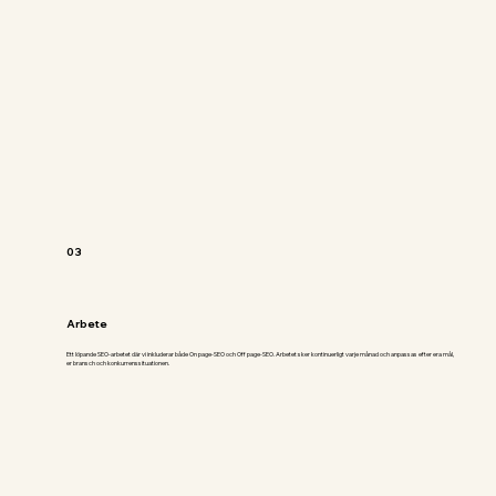
03
Arbete
Ett löpande SEO-arbetet där vi inkluderar både On page-SEO och Off page-SEO. Arbetet sker kontinuerligt varje månad och anpassas efter era mål,
er bransch och konkurrenssituationen.