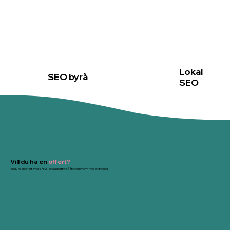
Lokal
SEO byrå
SEO
Vill du ha en
offert?
Vill du ha en offert av oss? Fyll i dina uppgifter så återkommer vi med ett förslag!