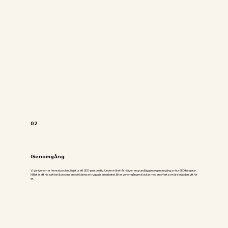
02
Genomgång
Vi går igenom er hemsida och nuläget ur ett SEO-perspektiv. Under mötet får ni även en grundläggande genomgång av hur SEO fungerar.
Målet är att ni ska förstå processen och känna er trygga i samarbetet. Efter genomgången skickar med en offert som är skräddarsytt för
er.