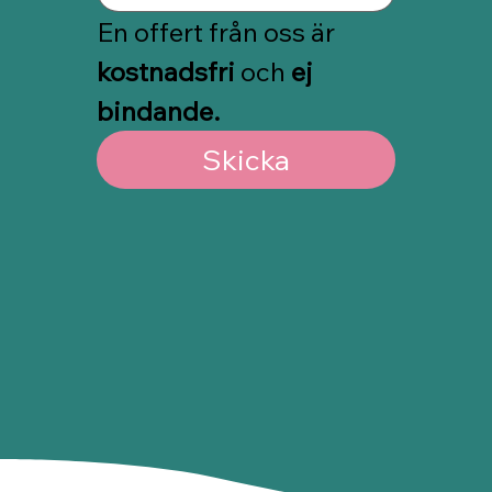
En offert från oss är 
kostnadsfri
 och 
ej 
bindande.
Skicka