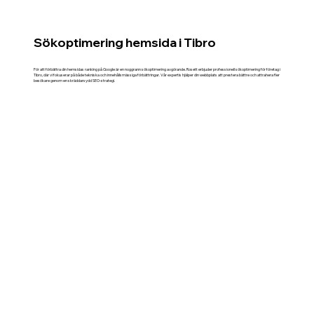
Sökoptimering hemsida i Tibro
För att förbättra din hemsidas ranking på Google är en noggrann sökoptimering avgörande. Rosett erbjuder professionell sökoptimering för företag i
Tibro, där vi fokuserar på både tekniska och innehållsmässiga förbättringar. Vår expertis hjälper din webbplats att prestera bättre och attrahera fler
besökare genom en skräddarsydd SEO-strategi.