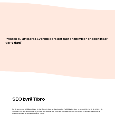
”Visste du att bara i Sverige görs det mer än 55 miljoner sökningar
varje dag!”
SEO byrå Tibro
Rosett är din expert på SEO som hjälper företag i Tibro att öka sin synlighet på nätet. Vår SEO-byrå erbjuder omfattande tjänster för att förbättra din
webbplats ranking på Google och driva mer trafik till din verksamhet. Vi tillämpar beprövade strategier och tekniker för att säkerställa att du når
högre placeringar i sökresultaten och får fler kunder.