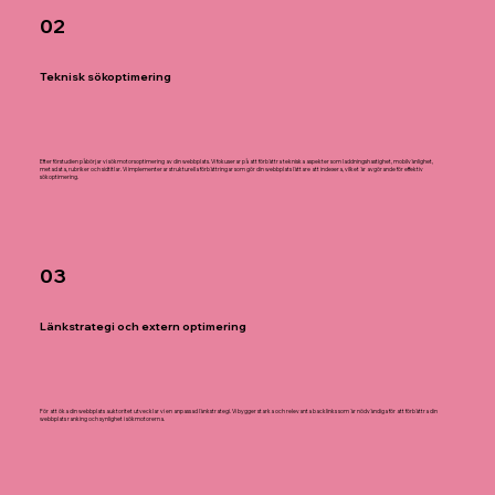
02
Teknisk sökoptimering
Efter förstudien påbörjar vi sökmotorsoptimering av din webbplats. Vi fokuserar på att förbättra tekniska aspekter som laddningshastighet, mobilvänlighet,
metadata, rubriker och sidtitlar. Vi implementerar strukturella förbättringar som gör din webbplats lättare att indexera, vilket är avgörande för effektiv
sökoptimering.
03
Länkstrategi och extern optimering
För att öka din webbplats auktoritet utvecklar vi en anpassad länkstrategi. Vi bygger starka och relevanta backlinks som är nödvändiga för att förbättra din
webbplats ranking och synlighet i sökmotorerna.