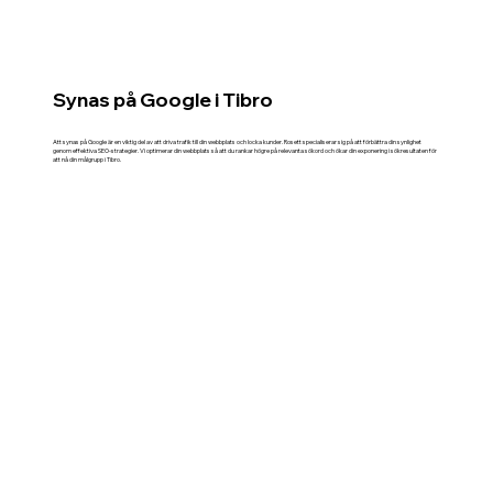
Synas på Google i Tibro
Att synas på Google är en viktig del av att driva trafik till din webbplats och locka kunder. Rosett specialiserar sig på att förbättra din synlighet
genom effektiva SEO-strategier. Vi optimerar din webbplats så att du rankar högre på relevanta sökord och ökar din exponering i sökresultaten för
att nå din målgrupp i Tibro.