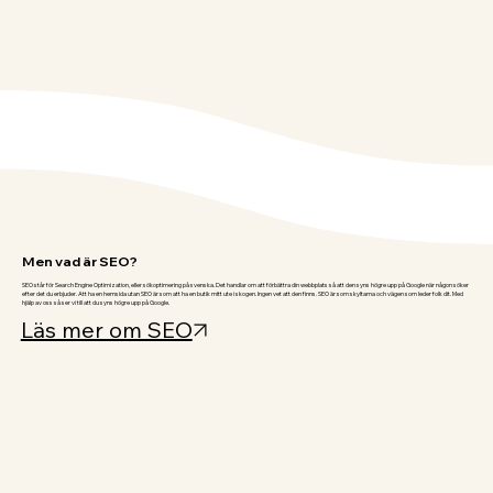
Men vad är SEO?
SEO står för Search Engine Optimization, eller sökoptimering på svenska. Det handlar om att förbättra din webbplats så att den syns högre upp på Google när någon söker
efter det du erbjuder. Att ha en hemsida utan SEO är som att ha en butik mitt ute i skogen. Ingen vet att den finns. SEO är som skyltarna och vägen som leder folk dit. Med
hjälp av oss så ser vi till att du syns högre upp på Google.
Läs mer om SEO