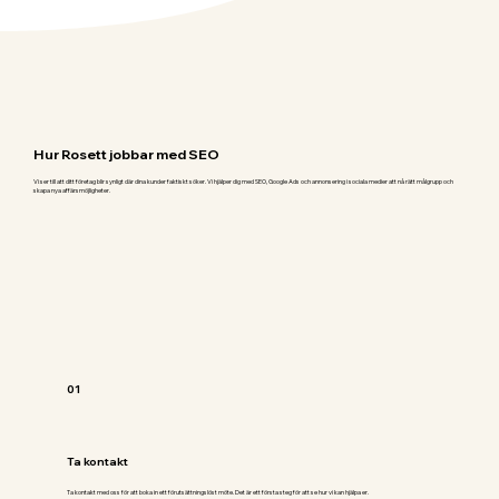
Hur Rosett jobbar med SEO
Vi ser till att ditt företag blir synligt där dina kunder faktiskt söker. Vi hjälper dig med SEO, Google Ads och annonsering i sociala medier att nå rätt målgrupp och
skapa nya affärsmöjligheter.
01
Ta kontakt
Ta kontakt med oss för att boka in ett förutsättningslöst möte. Det är ett första steg för att se hur vi kan hjälpa er.