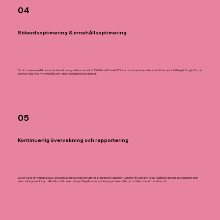
04
Sökordsoptimering & innehållsoptimering
För att maximera effekten av din sökoptimering arbetar vi med att förbättra ditt innehåll. Vi skapar och optimerar texter så att de rankar bättre på Google. Om du
behöver hjälp med nytt innehåll kan vi anlita professionella skribenter.
05
Kontinuerlig övervakning och rapportering
Vi övervakar din webbplats SEO-prestanda kontinuerligt och justerar strategierna vid behov. Genom vår kundzon får du tillgång till detaljerade rapporter som
visar rankingutveckling, trafikkällor och konverteringar. Regelbundna avstämningar säkerställer att vi håller arbetet mot dina mål.