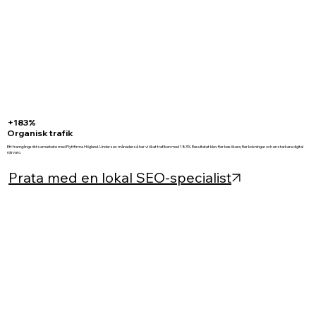
+183%
Organisk trafik
Ett framgångsrikt samarbete med Flyttfirma Högland. Under sex månader så har vi ökat trafiken med 183%. Resultatet blev fler besökare, fler bokningar och en starkare digital
närvaro.
Prata med en lokal SEO-specialist