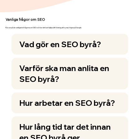
Vanliga frågor om SEO
Få svar på de vanligaste frågorna om SEO och hur det kan hjälpa ditt företag att synas högre på Google.
Vad gör en SEO byrå?
Varför ska man anlita en
SEO byrå?
Hur arbetar en SEO byrå?
Hur lång tid tar det innan
en SEO byrå ger