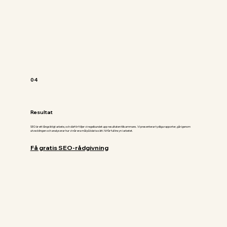
04
Resultat
SEO är ett långsiktigt arbete, och därför följer vi regelbundet upp resultaten tillsammans. Vi presenterar tydliga rapporter, går igenom
utvecklingen och analyserar hur vi når era mål på bästa sätt. Ni får full insyn i arbetet.
Få gratis SEO-rådgivning