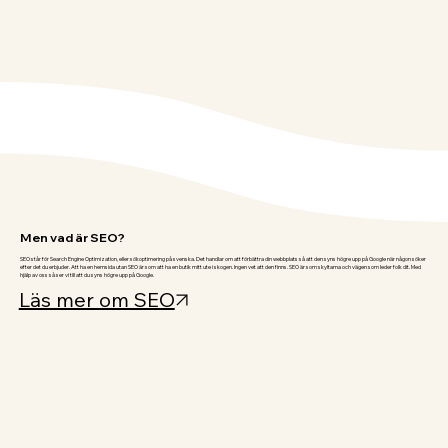
Men vad är SEO?
SEO står för Search Engine Optimization, eller sökoptimering på svenska. Det handlar om att förbättra din webbplats så att den syns högre upp på Google när någon söker
efter det du erbjuder. Att ha en hemsida utan SEO är som att ha en butik mitt ute i skogen. Ingen vet att den finns. SEO är som skyltarna och vägen som leder folk dit. Med
hjälp av oss så ser vi till att du syns högre upp på Google.
Läs mer om SEO