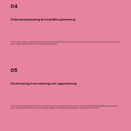
04
Sökordsoptimering & innehållsoptimering
För att maximera effekten av din sökoptimering arbetar vi med att förbättra ditt innehåll. Vi skapar och optimerar texter så att de rankar bättre på Google. Om du
behöver hjälp med nytt innehåll kan vi anlita professionella skribenter.
05
Kontinuerlig övervakning och rapportering
Vi övervakar din webbplats SEO-prestanda kontinuerligt och justerar strategierna vid behov. Genom vår kundzon får du tillgång till detaljerade rapporter som
visar rankingutveckling, trafikkällor och konverteringar. Regelbundna avstämningar säkerställer att vi håller arbetet mot dina mål.