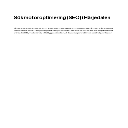
Sökmotoroptimering (SEO) i Härjedalen
Vår expertis inom sökmotoroptimering (SEO) gör att vi kan hjälpa företag i Härjedalen att förbättra sin synlighet på Google och nå sina digitala mål.
Vi skapar skräddarsydda SEO-strategier som hjälper ditt företag att ranka högre i sökresultaten och locka mer trafik till din webbplats. Genom att
använda teknisk SEO, innehållsoptimering och länkbyggande säkerställer vi att din webbplats presterar bättre och når rätt målgrupp i Härjedalen.