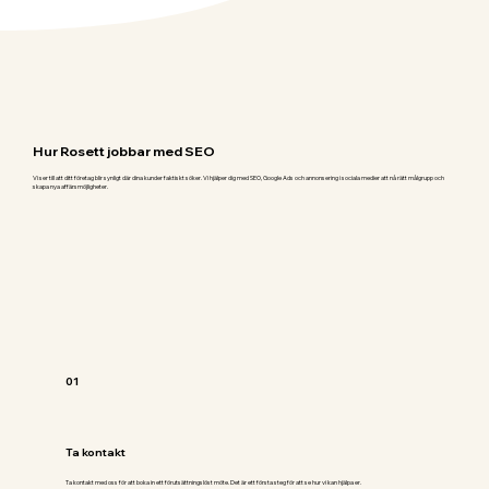
Hur Rosett jobbar med SEO
Vi ser till att ditt företag blir synligt där dina kunder faktiskt söker. Vi hjälper dig med SEO, Google Ads och annonsering i sociala medier att nå rätt målgrupp och
skapa nya affärsmöjligheter.
01
Ta kontakt
Ta kontakt med oss för att boka in ett förutsättningslöst möte. Det är ett första steg för att se hur vi kan hjälpa er.