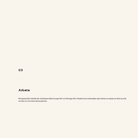
03
Arbete
Ett löpande SEO-arbetet där vi inkluderar både On page-SEO och Off page-SEO. Arbetet sker kontinuerligt varje månad och anpassas efter era mål,
er bransch och konkurrenssituationen.