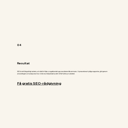
04
Resultat
SEO är ett långsiktigt arbete, och därför följer vi regelbundet upp resultaten tillsammans. Vi presenterar tydliga rapporter, går igenom
utvecklingen och analyserar hur vi når era mål på bästa sätt. Ni får full insyn i arbetet.
Få gratis SEO-rådgivning