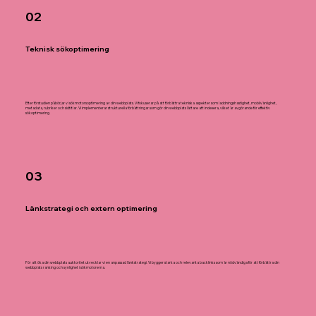
02
Teknisk sökoptimering
Efter förstudien påbörjar vi sökmotorsoptimering av din webbplats. Vi fokuserar på att förbättra tekniska aspekter som laddningshastighet, mobilvänlighet,
metadata, rubriker och sidtitlar. Vi implementerar strukturella förbättringar som gör din webbplats lättare att indexera, vilket är avgörande för effektiv
sökoptimering.
03
Länkstrategi och extern optimering
För att öka din webbplats auktoritet utvecklar vi en anpassad länkstrategi. Vi bygger starka och relevanta backlinks som är nödvändiga för att förbättra din
webbplats ranking och synlighet i sökmotorerna.