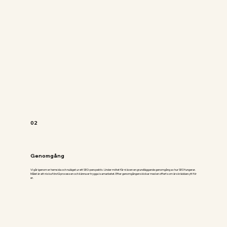
02
Genomgång
Vi går igenom er hemsida och nuläget ur ett SEO-perspektiv. Under mötet får ni även en grundläggande genomgång av hur SEO fungerar.
Målet är att ni ska förstå processen och känna er trygga i samarbetet. Efter genomgången skickar med en offert som är skräddarsytt för
er.