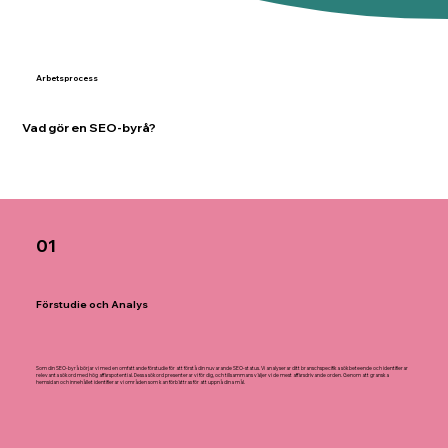
Arbetsprocess
Vad gör en SEO-byrå?
01
Förstudie och Analys
Som din SEO-byrå börjar vi med en omfattande förstudie för att förstå din nuvarande SEO-status. Vi analyserar ditt branschspecifika sökbeteende och identifierar
relevanta sökord med hög affärspotential. Dessa sökord presenterar vi för dig, och tillsammans väljer vi de mest affärsdrivande orden. Genom att granska
hemsidan och innehållet identifierar vi områden som kan förbättras för att uppnå dina mål.