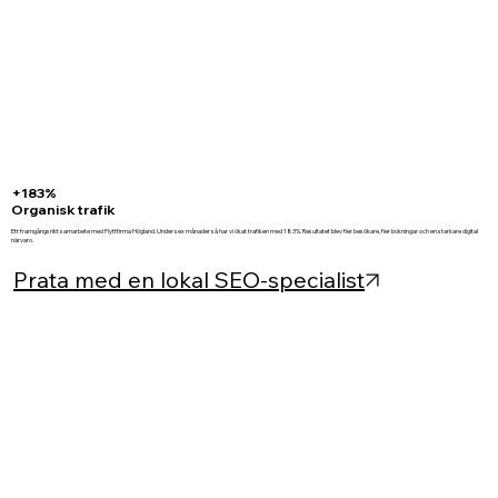
+183%
Organisk trafik
Ett framgångsrikt samarbete med Flyttfirma Högland. Under sex månader så har vi ökat trafiken med 183%. Resultatet blev fler besökare, fler bokningar och en starkare digital
närvaro.
Prata med en lokal SEO-specialist