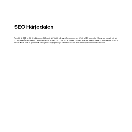
SEO Härjedalen
Rosett är din SEO-byrå i Härjedalen och vi hjälper dig att förbättra din synlighet online genom effektiva SEO-strategier. Vi fokuserar på både teknisk
SEO och innehållsoptimering för att säkerställa att din webbplats syns för rätt kunder. Vi arbetar även med länkbyggande för att stärka din ranking i
sökresultaten. Med vår hjälp kan ditt företag ranka högre på Google och få mer relevant trafik från Härjedalen och andra områden.