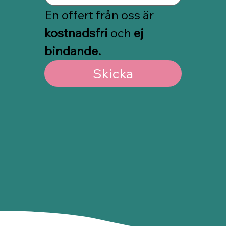
En offert från oss är 
kostnadsfri
 och 
ej 
bindande.
Skicka