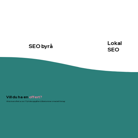
Lokal
SEO byrå
SEO
Vill du ha en
offert?
Vill du ha en offert av oss? Fyll i dina uppgifter så återkommer vi med ett förslag!