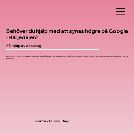
Behöver du hjälp med att synas högre på Google
i Härjedalen?
Få hjälp av oss idag!
Driver du ett företag i Härjedalen och vill synas högre på Google lokalt eller internationellt så har du hittat rätt! Rosett är din SEO byrå som kommer se till att öka din synlighet
på Google.
Kontakta oss idag