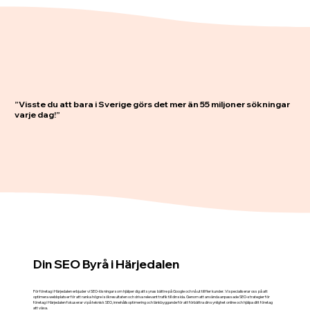
”Visste du att bara i Sverige görs det mer än 55 miljoner sökningar
varje dag!”
Din SEO Byrå i Härjedalen
För företag i Härjedalen erbjuder vi SEO-lösningar som hjälper dig att synas bättre på Google och nå ut till fler kunder. Vi specialiserar oss på att
optimera webbplatser för att ranka högre i sökresultaten och driva relevant trafik till din sida. Genom att använda anpassade SEO-strategier för
företag i Härjedalen fokuserar vi på teknisk SEO, innehållsoptimering och länkbyggande för att förbättra din synlighet online och hjälpa ditt företag
att växa.