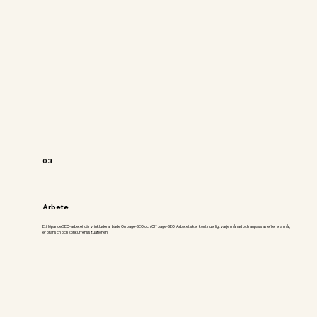
03
Arbete
Ett löpande SEO-arbetet där vi inkluderar både On page-SEO och Off page-SEO. Arbetet sker kontinuerligt varje månad och anpassas efter era mål,
er bransch och konkurrenssituationen.