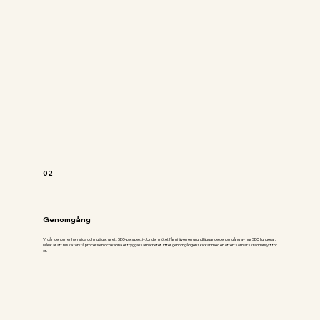
02
Genomgång
Vi går igenom er hemsida och nuläget ur ett SEO-perspektiv. Under mötet får ni även en grundläggande genomgång av hur SEO fungerar.
Målet är att ni ska förstå processen och känna er trygga i samarbetet. Efter genomgången skickar med en offert som är skräddarsytt för
er.