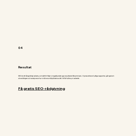
04
Resultat
SEO är ett långsiktigt arbete, och därför följer vi regelbundet upp resultaten tillsammans. Vi presenterar tydliga rapporter, går igenom
utvecklingen och analyserar hur vi når era mål på bästa sätt. Ni får full insyn i arbetet.
Få gratis SEO-rådgivning