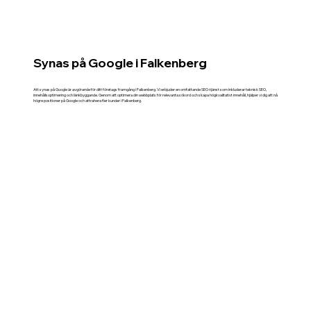
Synas på Google i Falkenberg
Att synas på Google är avgörande för ditt företags framgång i Falkenberg. Vi erbjuder en omfattande SEO-tjänst som inkluderar teknisk SEO,
innehållsoptimering och länkbyggande. Genom att optimera din webbplats för relevanta sökord och skapa högkvalitativt innehåll, hjälper vi dig att nå
högre positioner på Google och attrahera fler kunder i Falkenberg.