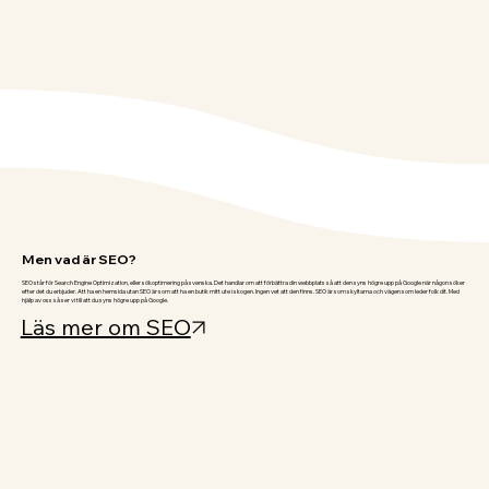
Men vad är SEO?
SEO står för Search Engine Optimization, eller sökoptimering på svenska. Det handlar om att förbättra din webbplats så att den syns högre upp på Google när någon söker
efter det du erbjuder. Att ha en hemsida utan SEO är som att ha en butik mitt ute i skogen. Ingen vet att den finns. SEO är som skyltarna och vägen som leder folk dit. Med
hjälp av oss så ser vi till att du syns högre upp på Google.
Läs mer om SEO