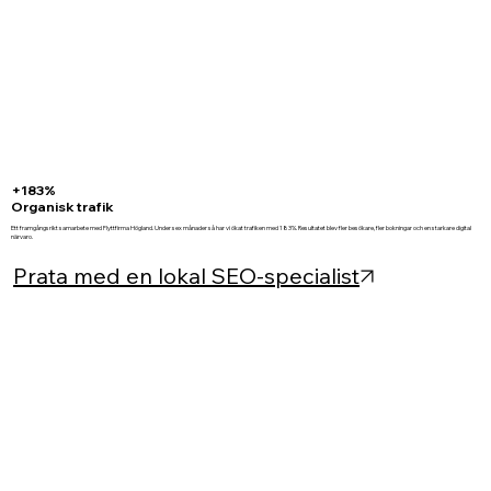
+183%
Organisk trafik
Ett framgångsrikt samarbete med Flyttfirma Högland. Under sex månader så har vi ökat trafiken med 183%. Resultatet blev fler besökare, fler bokningar och en starkare digital
närvaro.
Prata med en lokal SEO-specialist