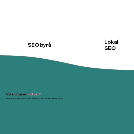
Lokal
SEO byrå
SEO
Vill du ha en
offert?
Vill du ha en offert av oss? Fyll i dina uppgifter så återkommer vi med ett förslag!