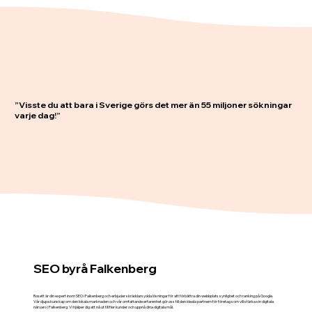
”Visste du att bara i Sverige görs det mer än 55 miljoner sökningar
varje dag!”
SEO byrå Falkenberg
Rosett är din expert inom SEO i Falkenberg och erbjuder skräddarsydda lösningar för att förbättra din webbplats synlighet och ranking på Google.
Vår djupa kunskap om den lokala marknaden och vår omfattande erfarenhet gör oss till den ideala partnern för företag som vill stärka sin digitala
närvaro i Falkenberg. Vi hjälper dig att nå ut till fler kunder och uppnå dina digitala mål.