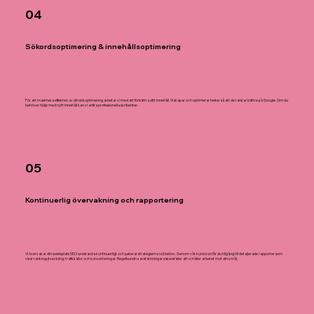
04
Sökordsoptimering & innehållsoptimering
För att maximera effekten av din sökoptimering arbetar vi med att förbättra ditt innehåll. Vi skapar och optimerar texter så att de rankar bättre på Google. Om du
behöver hjälp med nytt innehåll kan vi anlita professionella skribenter.
05
Kontinuerlig övervakning och rapportering
Vi övervakar din webbplats SEO-prestanda kontinuerligt och justerar strategierna vid behov. Genom vår kundzon får du tillgång till detaljerade rapporter som
visar rankingutveckling, trafikkällor och konverteringar. Regelbundna avstämningar säkerställer att vi håller arbetet mot dina mål.