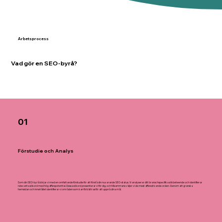
Arbetsprocess
Vad gör en SEO-byrå?
01
Förstudie och Analys
Som din SEO-byrå börjar vi med en omfattande förstudie för att förstå din nuvarande SEO-status. Vi analyserar ditt branschspecifika sökbeteende och identifierar
relevanta sökord med hög affärspotential. Dessa sökord presenterar vi för dig, och tillsammans väljer vi de mest affärsdrivande orden. Genom att granska
hemsidan och innehållet identifierar vi områden som kan förbättras för att uppnå dina mål.