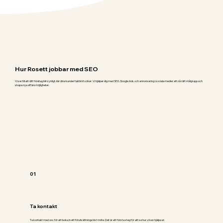
Hur Rosett jobbar med SEO
Vi ser till att ditt företag blir synligt där dina kunder faktiskt söker. Vi hjälper dig med SEO, Google Ads och annonsering i sociala medier att nå rätt målgrupp och
skapa nya affärsmöjligheter.
01
Ta kontakt
Ta kontakt med oss för att boka in ett förutsättningslöst möte. Det är ett första steg för att se hur vi kan hjälpa er.