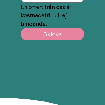
En offert från oss är 
kostnadsfri
 och 
ej 
bindande.
Skicka