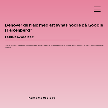
Behöver du hjälp med att synas högre på Google
i Falkenberg?
Få hjälp av oss idag!
Driver du ett företag i Falkenberg och vill synas högre på Google lokalt eller internationellt så har du hittat rätt! Rosett är din SEO byrå som kommer se till att öka din synlighet
på Google.
Kontakta oss idag