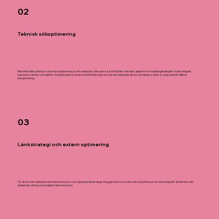
02
Teknisk sökoptimering
Efter förstudien påbörjar vi sökmotorsoptimering av din webbplats. Vi fokuserar på att förbättra tekniska aspekter som laddningshastighet, mobilvänlighet,
metadata, rubriker och sidtitlar. Vi implementerar strukturella förbättringar som gör din webbplats lättare att indexera, vilket är avgörande för effektiv
sökoptimering.
03
Länkstrategi och extern optimering
För att öka din webbplats auktoritet utvecklar vi en anpassad länkstrategi. Vi bygger starka och relevanta backlinks som är nödvändiga för att förbättra din
webbplats ranking och synlighet i sökmotorerna.