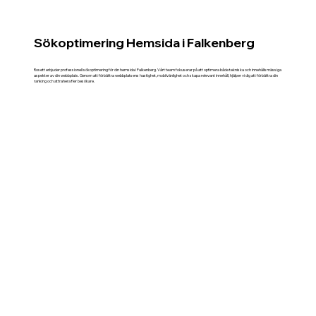
Sökoptimering Hemsida i Falkenberg
Rosett erbjuder professionell sökoptimering för din hemsida i Falkenberg. Vårt team fokuserar på att optimera både tekniska och innehållsmässiga
aspekter av din webbplats. Genom att förbättra webbplatsens hastighet, mobilvänlighet och skapa relevant innehåll, hjälper vi dig att förbättra din
ranking och attrahera fler besökare.