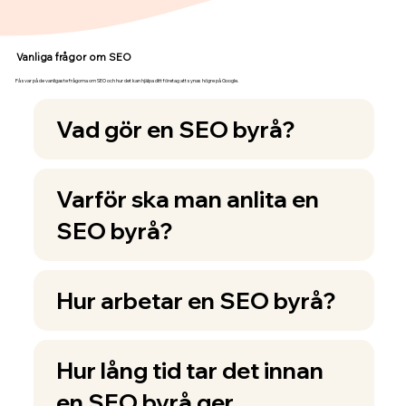
Vanliga frågor om SEO
Få svar på de vanligaste frågorna om SEO och hur det kan hjälpa ditt företag att synas högre på Google.
Vad gör en SEO byrå?
Varför ska man anlita en
SEO byrå?
Hur arbetar en SEO byrå?
Hur lång tid tar det innan
en SEO byrå ger