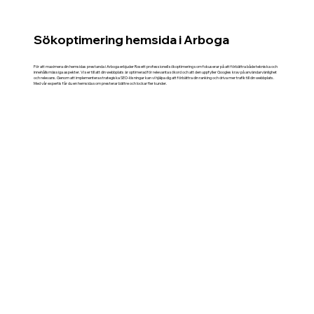
Sökoptimering hemsida i Arboga
För att maximera din hemsidas prestanda i Arboga erbjuder Rosett professionell sökoptimering som fokuserar på att förbättra både tekniska och
innehållsmässiga aspekter. Vi ser till att din webbplats är optimerad för relevanta sökord och att den uppfyller Googles krav på användarvänlighet
och relevans. Genom att implementera strategiska SEO-lösningar kan vi hjälpa dig att förbättra din ranking och driva mer trafik till din webbplats.
Med vår expertis får du en hemsida som presterar bättre och lockar fler kunder.