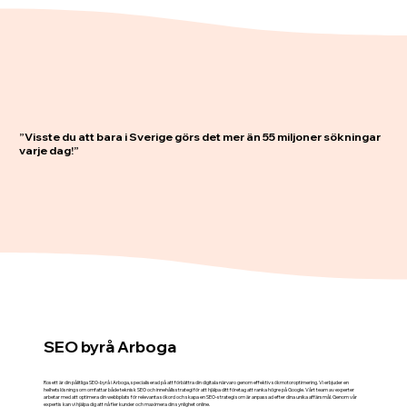
”Visste du att bara i Sverige görs det mer än 55 miljoner sökningar
varje dag!”
SEO byrå Arboga
Rosett är din pålitliga SEO-byrå i Arboga, specialiserad på att förbättra din digitala närvaro genom effektiv sökmotoroptimering. Vi erbjuder en
helhetslösning som omfattar både teknisk SEO och innehållsstrategi för att hjälpa ditt företag att ranka högre på Google. Vårt team av experter
arbetar med att optimera din webbplats för relevanta sökord och skapa en SEO-strategi som är anpassad efter dina unika affärsmål. Genom vår
expertis kan vi hjälpa dig att nå fler kunder och maximera din synlighet online.