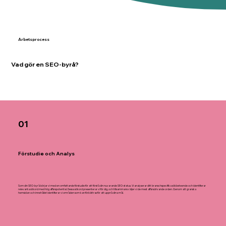
Arbetsprocess
Vad gör en SEO-byrå?
01
Förstudie och Analys
Som din SEO-byrå börjar vi med en omfattande förstudie för att förstå din nuvarande SEO-status. Vi analyserar ditt branschspecifika sökbeteende och identifierar
relevanta sökord med hög affärspotential. Dessa sökord presenterar vi för dig, och tillsammans väljer vi de mest affärsdrivande orden. Genom att granska
hemsidan och innehållet identifierar vi områden som kan förbättras för att uppnå dina mål.