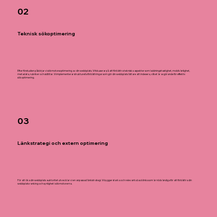
02
Teknisk sökoptimering
Efter förstudien påbörjar vi sökmotorsoptimering av din webbplats. Vi fokuserar på att förbättra tekniska aspekter som laddningshastighet, mobilvänlighet,
metadata, rubriker och sidtitlar. Vi implementerar strukturella förbättringar som gör din webbplats lättare att indexera, vilket är avgörande för effektiv
sökoptimering.
03
Länkstrategi och extern optimering
För att öka din webbplats auktoritet utvecklar vi en anpassad länkstrategi. Vi bygger starka och relevanta backlinks som är nödvändiga för att förbättra din
webbplats ranking och synlighet i sökmotorerna.