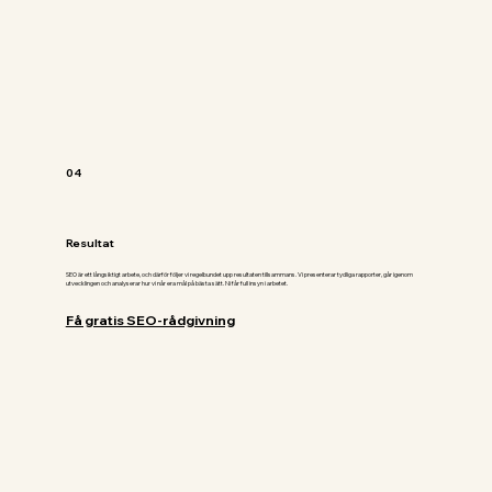
04
Resultat
SEO är ett långsiktigt arbete, och därför följer vi regelbundet upp resultaten tillsammans. Vi presenterar tydliga rapporter, går igenom
utvecklingen och analyserar hur vi når era mål på bästa sätt. Ni får full insyn i arbetet.
Få gratis SEO-rådgivning