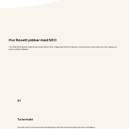
Hur Rosett jobbar med SEO
Vi ser till att ditt företag blir synligt där dina kunder faktiskt söker. Vi hjälper dig med SEO, Google Ads och annonsering i sociala medier att nå rätt målgrupp och
skapa nya affärsmöjligheter.
01
Ta kontakt
Ta kontakt med oss för att boka in ett förutsättningslöst möte. Det är ett första steg för att se hur vi kan hjälpa er.