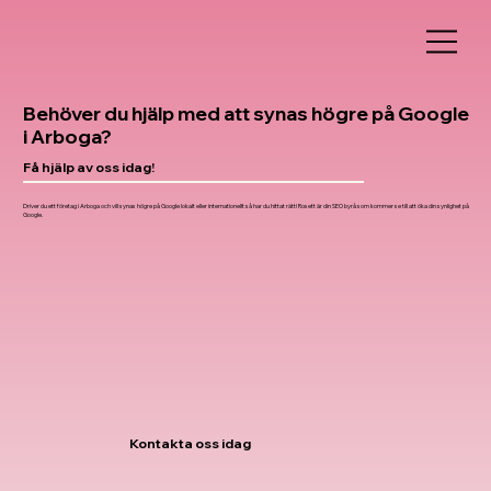
Behöver du hjälp med att synas högre på Google
i Arboga?
Få hjälp av oss idag!
Driver du ett företag i Arboga och vill synas högre på Google lokalt eller internationellt så har du hittat rätt! Rosett är din SEO byrå som kommer se till att öka din synlighet på
Google.
Kontakta oss idag