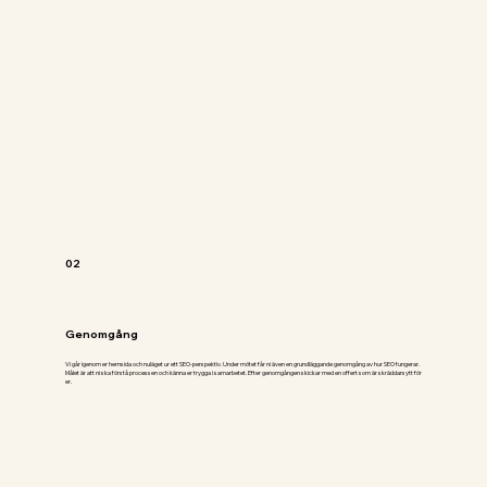
02
Genomgång
Vi går igenom er hemsida och nuläget ur ett SEO-perspektiv. Under mötet får ni även en grundläggande genomgång av hur SEO fungerar.
Målet är att ni ska förstå processen och känna er trygga i samarbetet. Efter genomgången skickar med en offert som är skräddarsytt för
er.