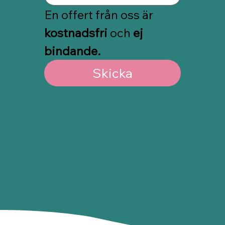
En offert från oss är 
kostnadsfri
 och 
ej 
bindande.
Skicka