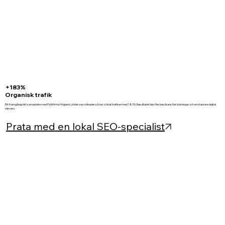
+183%
Organisk trafik
Ett framgångsrikt samarbete med Flyttfirma Högland. Under sex månader så har vi ökat trafiken med 183%. Resultatet blev fler besökare, fler bokningar och en starkare digital
närvaro.
Prata med en lokal SEO-specialist