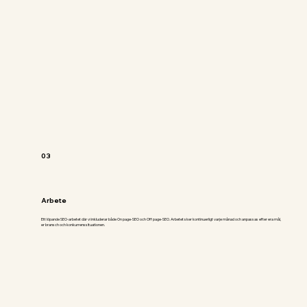
03
Arbete
Ett löpande SEO-arbetet där vi inkluderar både On page-SEO och Off page-SEO. Arbetet sker kontinuerligt varje månad och anpassas efter era mål,
er bransch och konkurrenssituationen.