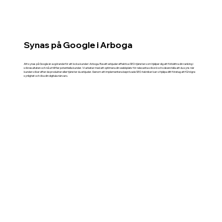
Synas på Google i Arboga
Att synas på Google är avgörande för att locka kunder i Arboga. Rosett erbjuder effektiva SEO-tjänster som hjälper dig att förbättra din ranking i
sökresultaten och nå ut till fler potentiella kunder. Vi arbetar med att optimera din webbplats för relevanta sökord och säkerställa att du syns när
kunder söker efter de produkter eller tjänster du erbjuder. Genom att implementera beprövade SEO-tekniker kan vi hjälpa ditt företag att få högre
synlighet och öka din digitala närvaro.