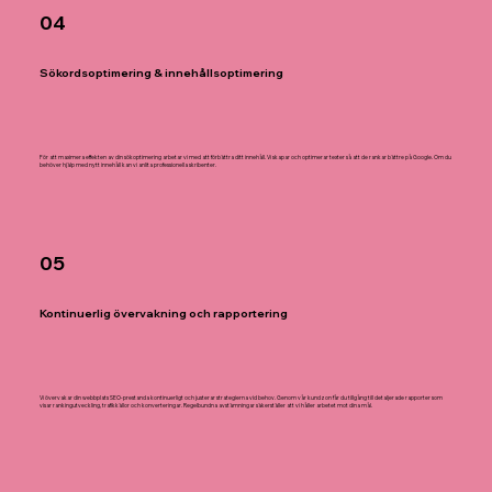
04
Sökordsoptimering & innehållsoptimering
För att maximera effekten av din sökoptimering arbetar vi med att förbättra ditt innehåll. Vi skapar och optimerar texter så att de rankar bättre på Google. Om du
behöver hjälp med nytt innehåll kan vi anlita professionella skribenter.
05
Kontinuerlig övervakning och rapportering
Vi övervakar din webbplats SEO-prestanda kontinuerligt och justerar strategierna vid behov. Genom vår kundzon får du tillgång till detaljerade rapporter som
visar rankingutveckling, trafikkällor och konverteringar. Regelbundna avstämningar säkerställer att vi håller arbetet mot dina mål.