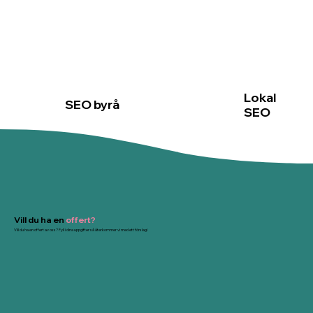
Lokal
SEO byrå
SEO
Vill du ha en
offert?
Vill du ha en offert av oss? Fyll i dina uppgifter så återkommer vi med ett förslag!