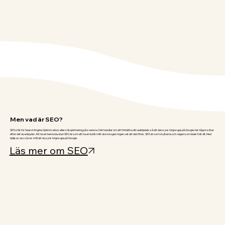
Men vad är SEO?
SEO står för Search Engine Optimization, eller sökoptimering på svenska. Det handlar om att förbättra din webbplats så att den syns högre upp på Google när någon söker
efter det du erbjuder. Att ha en hemsida utan SEO är som att ha en butik mitt ute i skogen. Ingen vet att den finns. SEO är som skyltarna och vägen som leder folk dit. Med
hjälp av oss så ser vi till att du syns högre upp på Google.
Läs mer om SEO