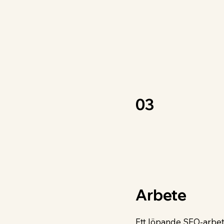
03
Arbete
Ett löpande SEO-arbet