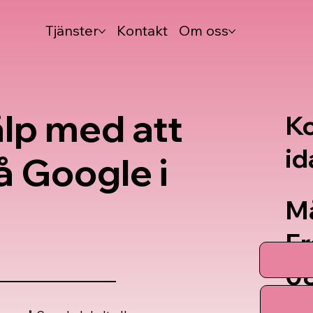
Tjänster
Kontakt
Om oss
lp med att
Ko
id
å Google i
M
Fr
08