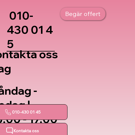
010-
Begär offert
430 01 4
5
ntakta oss
ag
åndag -
edag |
010-430 01 45
.00 - 17.00
Kontakta oss