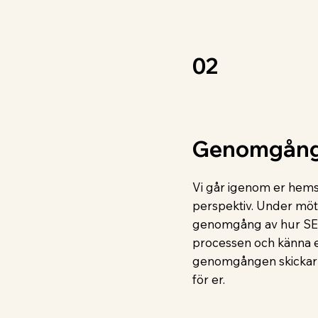
02
Genomgån
Vi går igenom er hems
perspektiv. Under möt
genomgång av hur SEO f
processen och känna er
genomgången skickar 
för er.