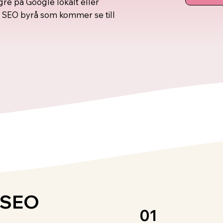
ögre på Google lokalt eller
din SEO byrå som kommer se till
d SEO
01